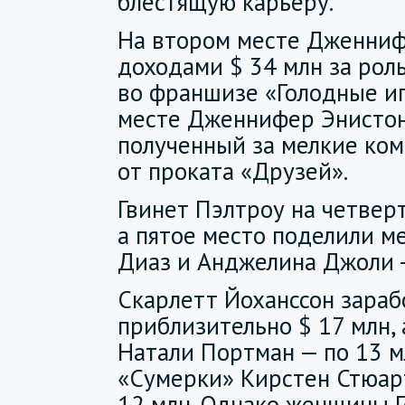
блестящую карьеру.
На втором месте Дженниф
доходами $ 34 млн за рол
во франшизе «Голодные иг
месте Дженнифер Энистон 
полученный за мелкие ком
от проката «Друзей».
Гвинет Пэлтроу на четверт
а пятое место поделили м
Диаз и Анджелина Джоли -
Скарлетт Йоханссон зараб
приблизительно $ 17 млн,
Натали Портман — по 13 мл
«Сумерки» Кирстен Стюарт
12 млн. Однако женщины Г