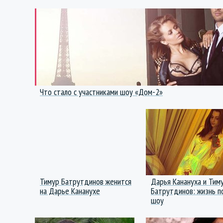
Что стало с участниками шоу «Дом-2»
Тимур Батрутдинов женится
Дарья Канануха и Тим
на Дарье Кананухе
Батрутдинов: жизнь п
шоу