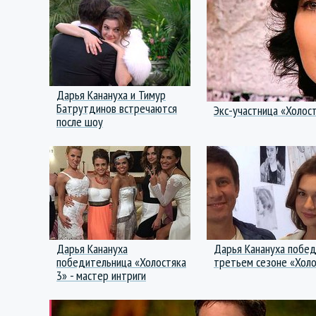
Дарья Канануха и Тимур
Батрутдинов встречаются
Экс-участница «Холос
после шоу
Дарья Канануха
Дарья Канануха побед
победительница «Холостяка
третьем сезоне «Холо
3» - мастер интриги