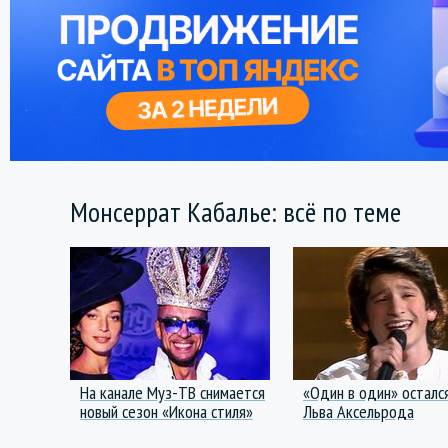
Монсеррат Кабалье: всё по теме
На канале Mуз-ТВ cнимается
«Один в один» осталс
новый сезон «Икона стиля»
Льва Аксельрода