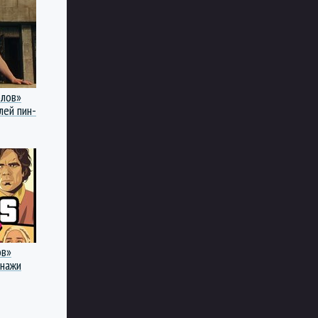
олов»
лей пин-
ов»
онажи