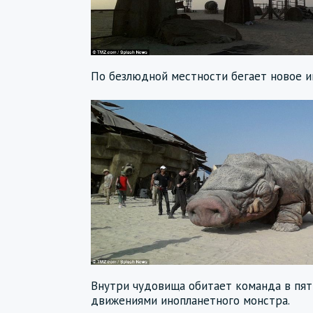
По безлюдной местности бегает новое и
Внутри чудовища обитает команда в пят
движениями инопланетного монстра.