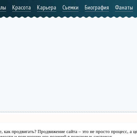
алы
Красота
Карьера
Съемки
Биография
Фанаты
те, как продвигать? Продвижение сайта – это не просто процесс, а ц
емости и повышение его позиций в поисковых системах.