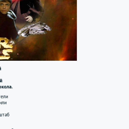
й
й
окола.
тели
или
штаб