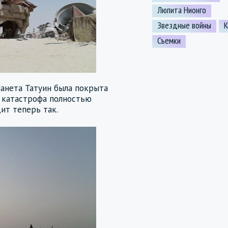
Люпита Нионго
Звездные войны
К
Съемки
ланета Татуин была покрыта
о катастрофа полностью
ит теперь так.