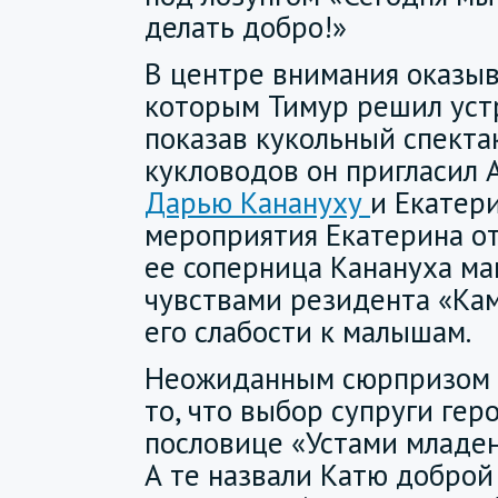
делать добро!»
В центре внимания оказыв
которым Тимур решил уст
показав кукольный спектак
кукловодов он пригласил 
Дарью Канануху
и Екатер
мероприятия Екатерина от
ее соперница Канануха м
чувствами резидента «Кам
его слабости к малышам.
Неожиданным сюрпризом д
то, что выбор супруги гер
пословице «Устами младен
А те назвали Катю доброй 