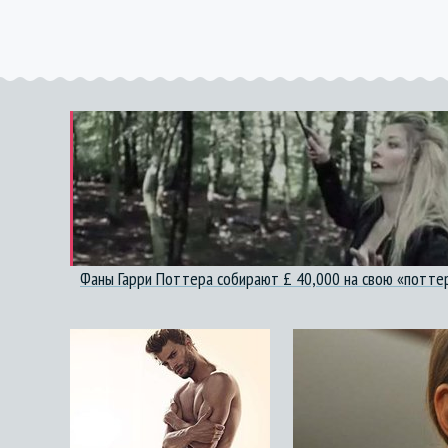
Фаны Гарри Поттера собирают £ 40,000 на свою «потте