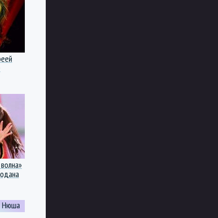
феей
е
 волна»
модана
Нюша