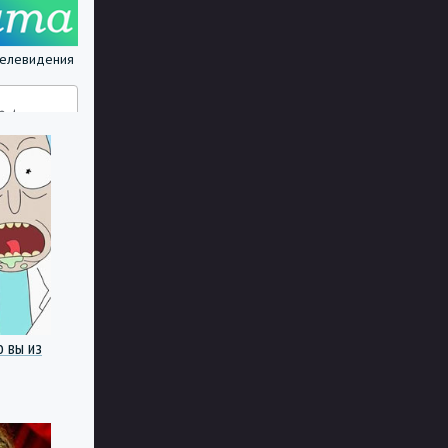
 телевидения
о вы из