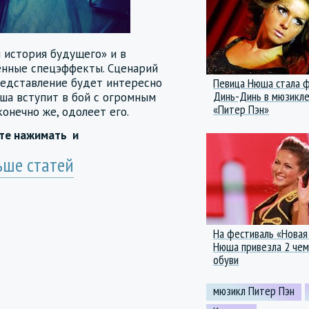
 история будущего» и в
енные спецэффекты. Сценарий
редставление будет интересно
Певица Нюша стала 
Динь-Динь в мюзикл
ша вступит в бой с огромным
«Питер Пэн»
онечно же, одолеет его.
йте нажимать
и
ьше статей
На фестиваль «Новая
Нюша привезла 2 че
обуви
мюзикл Питер Пэн