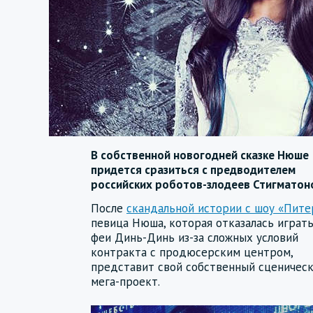
В собственной новогодней сказке Нюше
придется сразиться с предводителем
российских роботов-злодеев Стигматон
После
скандальной истории с шоу «Пите
певица Нюша, которая отказалась играт
феи Динь-Динь из-за сложных условий
контракта с продюсерским центром,
представит свой собственный сценичес
мега-проект.