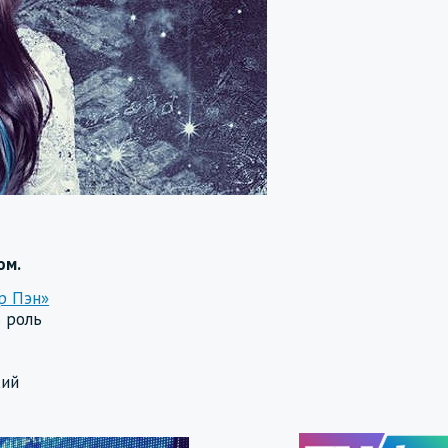
ом.
р Пэн»
ь роль
кий