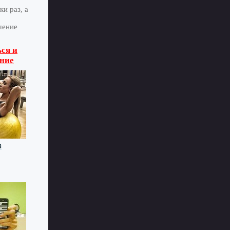
и раз, а
чение
ся и
ние
а