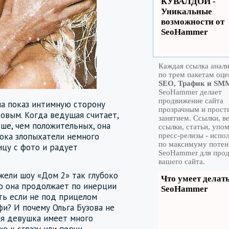
КУВАЛДОЙ -
Уникальные
возможности от
SeoHammer
Каждая ссылка анал
по трем пакетам оце
SEO, Трафик и SM
SeoHammer делает
продвижение сайта
на показ интимную сторону
прозрачным и прос
овым. Когда ведущая считает,
занятием. Ссылки, в
ше, чем положительных, она
ссылки, статьи, упо
ока злопыхатели немного
пресс-релизы - испо
по максимуму потен
ицу с фото и радует
SeoHammer для про
вашего сайта.
жели шоу «Дом 2» так глубоко
Что умеет делат
о она продолжает по инерции
SeoHammer
ть если не под прицелом
и? И почему Ольга Бузова не
ая девушка имеет много