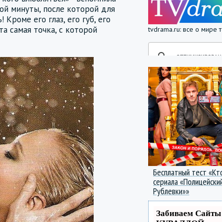
мой минуты, после которой для
 Кроме его глаз, его губ, его
 та самая точка, с которой
tvdrama.ru: все о мире
Бесплатный тест «Кт
сериала «Полицейский
Рублевки»»
Забиваем Сайты