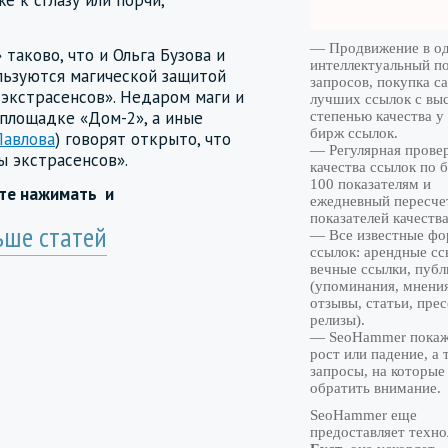
е к сглазу или порчи,
— Продвижение в од
аково, что и Ольга Бузова и
интеллектуальный п
льзуются магической защитой
запросов, покупка с
 экстрасенсов». Недаром маги и
лучших ссылок с вы
площадке «Дом-2», а иные
степенью качества 
бирж ссылок.
Павлова
) говорят открыто, что
— Регулярная прове
ы экстрасенсов».
качества ссылок по 
100 показателям и
йте нажимать
и
ежедневный пересче
показателей качества
ьше статей
— Все известные ф
ссылок: арендные сс
вечные ссылки, пуб
(упоминания, мнения
отзывы, статьи, прес
релизы).
— SeoHammer покаже
рост или падение, а 
запросы, на которые
обратить внимание.
SeoHammer еще
предоставляет техн