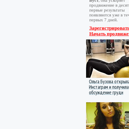
Буст
, она ускоряет
продвижение в десятк
первые результаты
появляются уже в те
первых 7 дней.
Зарегистрировать
Начать продвиже
Ольга Бузова открыл
Инстаграм и получила
обсуждение груди