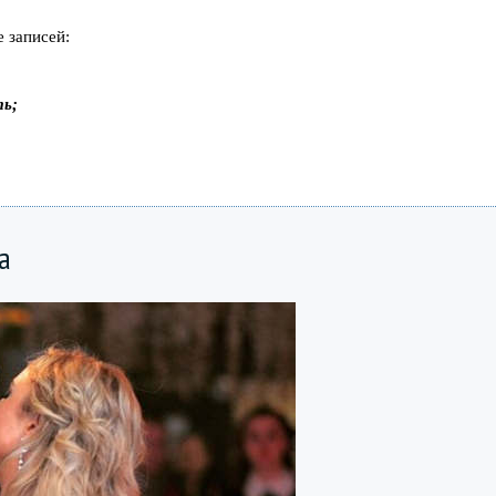
 записей:
ть;
а