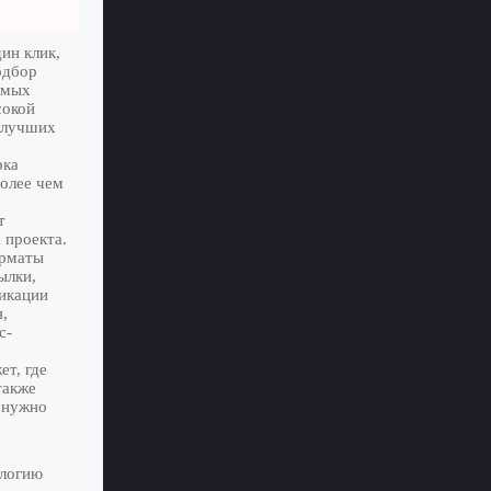
ин клик,
одбор
амых
сокой
у лучших
рка
более чем
т
 проекта.
орматы
ылки,
ликации
,
с-
т, где
также
 нужно
ологию