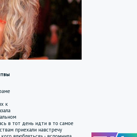
итвы
раме
ях к
зала
тальном
лась в тот день идти в то самое
ьствам приехали навстречу
 в кого влюбляться» - вспомнила