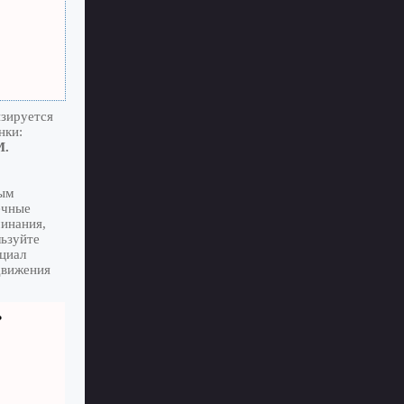
изируется
нки:
M.
тым
ечные
минания,
льзуйте
циал
движения
ь