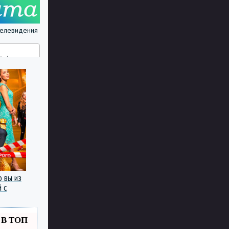
 телевидения
о вы из
 с
 В ТОП