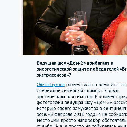
Ведущая шоу «Дом-2» прибегает к
энергетической защите победителей «Б
экстрасенсов»?
Ольга Бузова
разместила в своем Инстаг
очередной семейный снимок с явным
эротическим подтекстом. В комментари
фотографии ведущая шоу «Дом 2» расска
историю своего замужества в сентимен
эссе. «3 февраля 2011 года...я не собира
место...мы просто наперекор обстоятел
судьбе...А я...я просто не собиралась ни