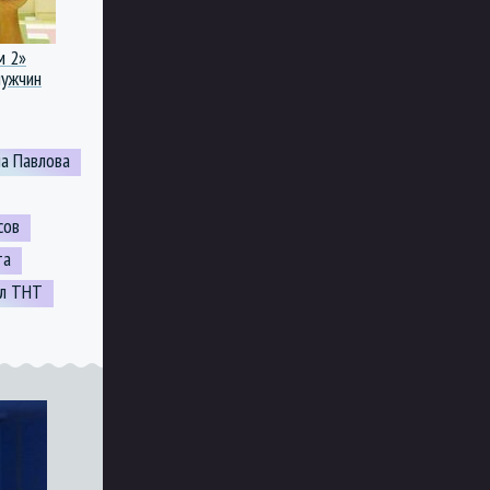
м 2»
мужчин
а Павлова
сов
та
ал ТНТ