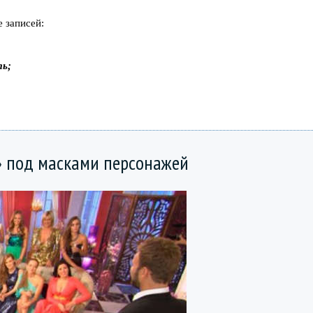
 записей:
ть;
» под масками персонажей