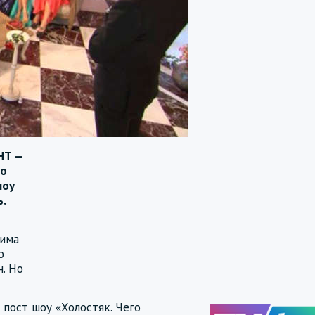
НТ —
но
шоу
ь.
сима
о
н. Но
 пост шоу «Холостяк. Чего