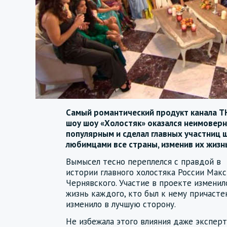
Самый романтический продукт канала Т
шоу шоу «Холостяк» оказался неимовер
популярным и сделал главных участниц 
любимцами все страны, изменив их жизн
Вымысел тесно переплелся с правдой в
истории главного холостяка России Мак
Чернявского. Участие в проекте изменил
жизнь каждого, кто был к нему причасте
изменило в лучшую сторону.
Не избежала этого влияния даже эксперт