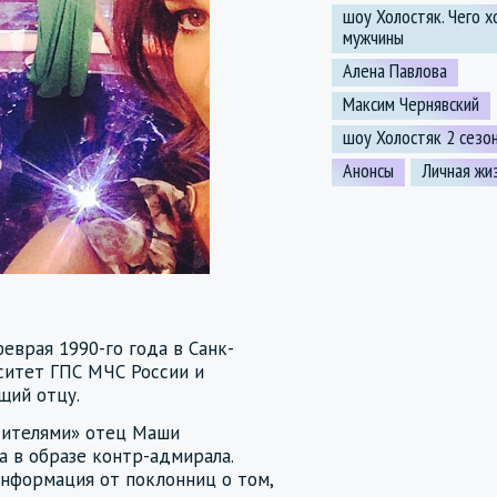
шоу Холостяк. Чего х
мужчины
Алена Павлова
Максим Чернявский
шоу Холостяк 2 сезо
Анонсы
Личная жи
еврая 1990-го года в Санк-
ситет ГПС МЧС России и
щий отцу.
дителями» отец Маши
 в образе контр-адмирала.
информация от поклонниц о том,