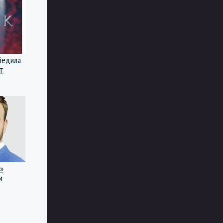
бедила
т
»
м