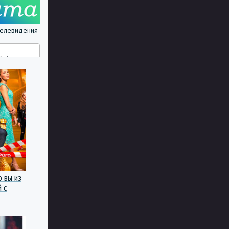
 телевидения
о вы из
 с