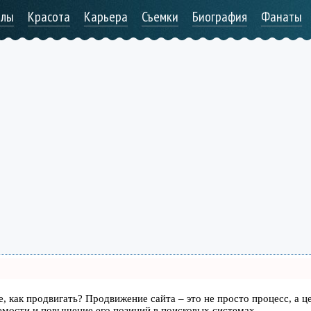
алы
Красота
Карьера
Съемки
Биография
Фанаты
те, как продвигать? Продвижение сайта – это не просто процесс, а ц
емости и повышение его позиций в поисковых системах.