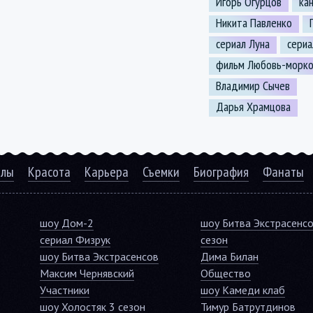
Игорь Огурцов
ка
Никита Павленко
сериал Луна
сериа
фильм Любовь-морко
Владимир Сычев
Дарья Храмцова
алы
Красота
Карьера
Съемки
Биография
Фанаты
шоу Дом-2
шоу Битва Экстрасенс
сериал Физрук
сезон
шоу Битва Экстрасенсов
Дима Билан
Максим Чернявский
Общество
Участники
шоу Камеди клаб
шоу Холостяк 3 сезон
Тимур Батрутдинов