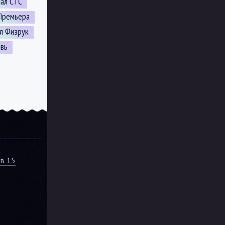
нал СТС
Премьера
л Физрук
вь
ов 15