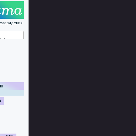
 телевидения
ых
в