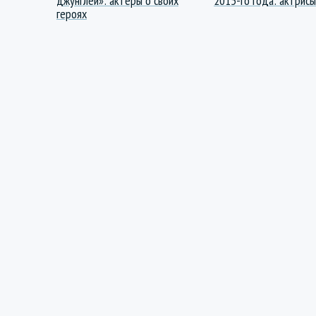
джунглей»: актеры о своих
2015-го года: актрисы
героях