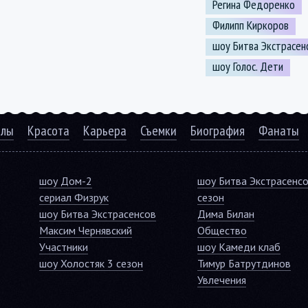
Регина Федоренко
Филипп Киркоров
шоу Битва Экстрасен
шоу Голос. Дети
алы
Красота
Карьера
Съемки
Биография
Фанаты
шоу Дом-2
шоу Битва Экстрасенс
сериал Физрук
сезон
шоу Битва Экстрасенсов
Дима Билан
Максим Чернявский
Общество
Участники
шоу Камеди клаб
шоу Холостяк 3 сезон
Тимур Батрутдинов
Увлечения