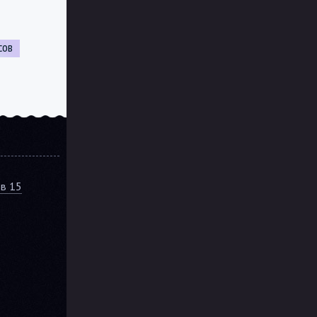
сов
ов 15