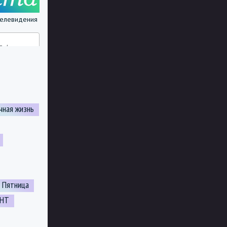
 телевидения
чная жизнь
л Пятница
ТНТ