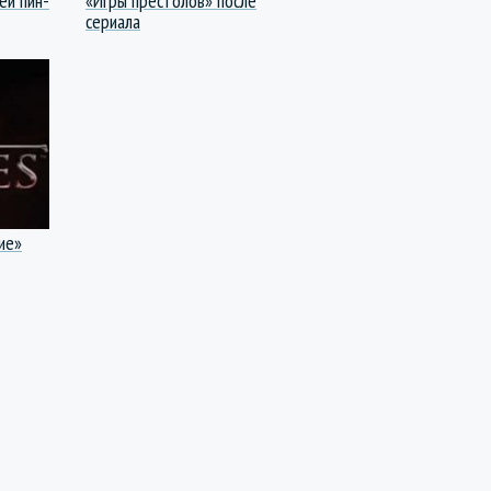
ей пин-
«Игры престолов» после
сериала
ие»