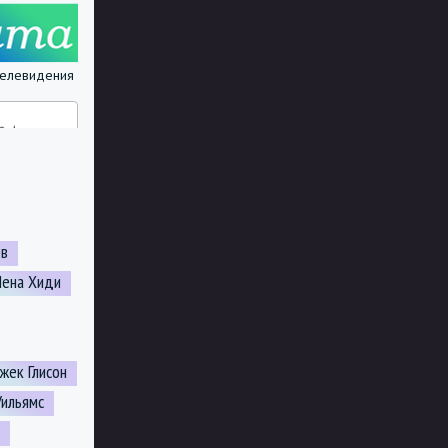
 телевидения
ов
Лена Хиди
жек Глисон
Уильямс