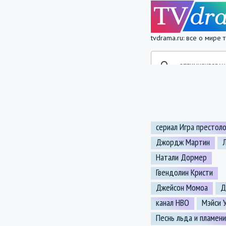
tvdrama.ru: все о мире
сериал Игра престол
Джордж Мартин
Натали Дормер
Гвендолин Кристи
Джейсон Момоа
Д
канал HBO
Мэйси 
Песнь льда и пламени