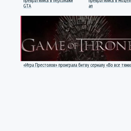
превратились в персонажи
превратились в модел
GTA
ап
«Игра Престолов» проиграла битву сериалу «Во все тяжк