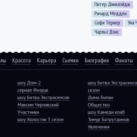
Питер Динклэйдж
Ричард Медден
Софи Тернер
Уна 
Чарльз Дэнс
алы
Красота
Карьера
Съемки
Биография
Фанаты
шоу Дом-2
шоу Битва Экстрасенс
сериал Физрук
сезон
шоу Битва Экстрасенсов
Дима Билан
Максим Чернявский
Общество
Участники
шоу Камеди клаб
шоу Холостяк 3 сезон
Тимур Батрутдинов
Увлечения