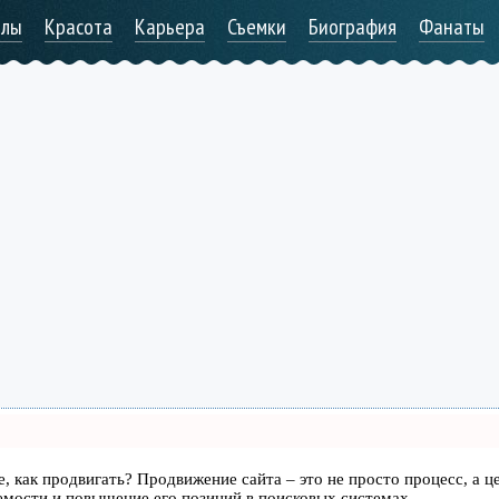
алы
Красота
Карьера
Съемки
Биография
Фанаты
те, как продвигать? Продвижение сайта – это не просто процесс, а ц
емости и повышение его позиций в поисковых системах.