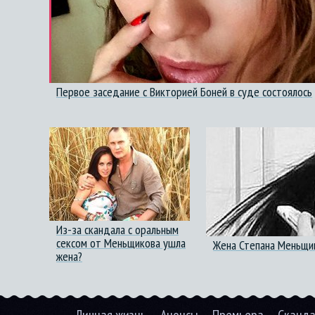
Первое заседание с Викторией Боней в суде состоялось
Из-за скандала с оральным
сексом от Меньщикова ушла
Жена Степана Меньщик
жена?
Личная жизнь
Анонсы
Премьера
Сканд