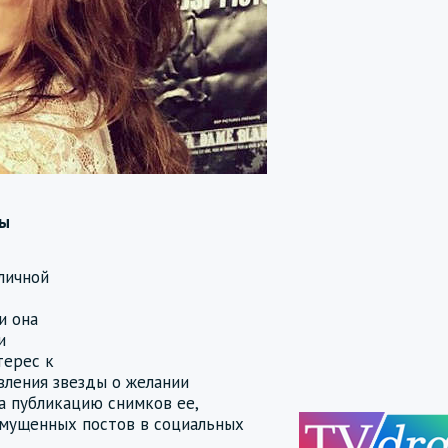
цы
личной
и она
и
терес к
вления звезды о желании
а публикацию снимков ее,
озмущенных постов в социальных