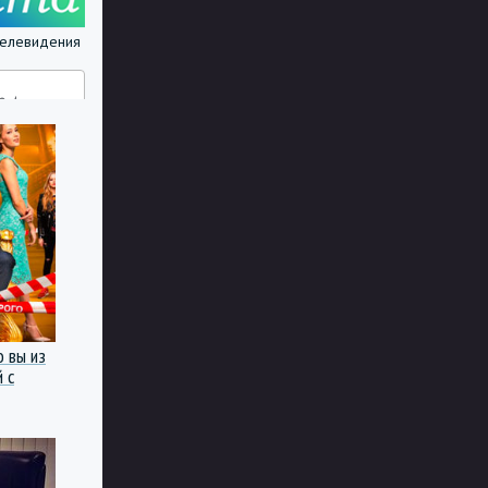
 телевидения
о вы из
 с