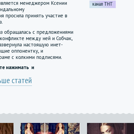
 является менеджером Ксении
канал ТНТ
андальному
ня просила принять участие в
з.
аз обращалась с предложениями
конфликте между ней и Собчак,
развернула настоящую инет-
ящие оппонентку, и
раме с колкими подписями.
йте нажимать
и
ьше статей