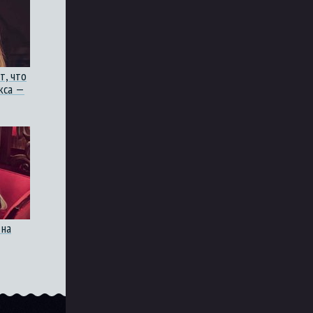
т, что
кса —
 на