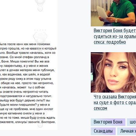
Виктория Боня будет
судиться из-за ораль
секса: подробно
Что сказала Виктори
на суде о фото с ор
сексом
Виктория Боня
шо
Скандалы
Личная 