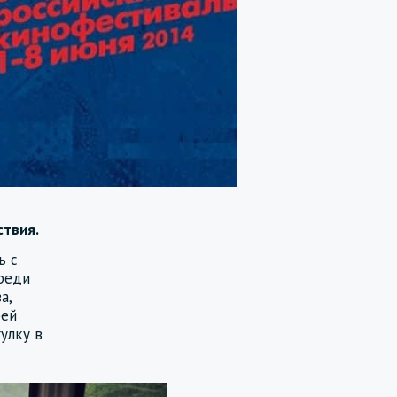
ствия.
ь с
среди
а,
рей
улку в