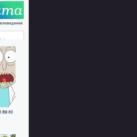
 телевидения
о вы из