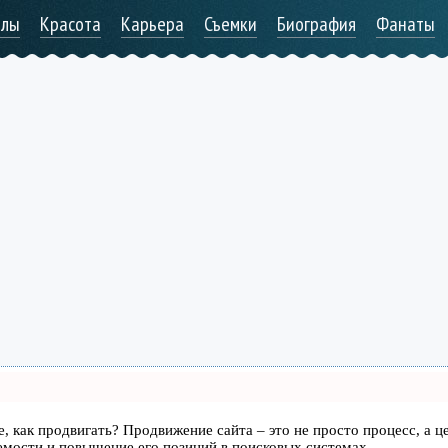
алы
Красота
Карьера
Съемки
Биография
Фанаты
те, как продвигать? Продвижение сайта – это не просто процесс, а ц
емости и повышение его позиций в поисковых системах.