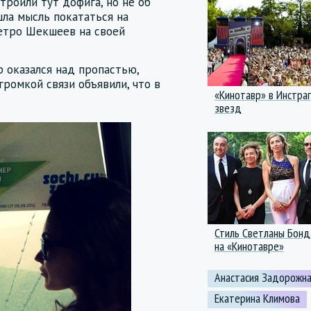
троили тут дофига, но не об
шла мысль покататься на
етро Шекшеев на своей
р оказался над пропастью,
громкой связи объявили, что в
«Кинотавр» в Инстра
звезд
Стиль Светланы Бонд
на «Кинотавре»
Анастасия Задорожн
Екатерина Климова