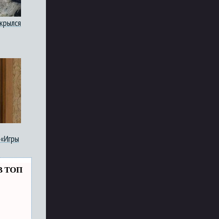
акрылся
 «Игры
В ТОП