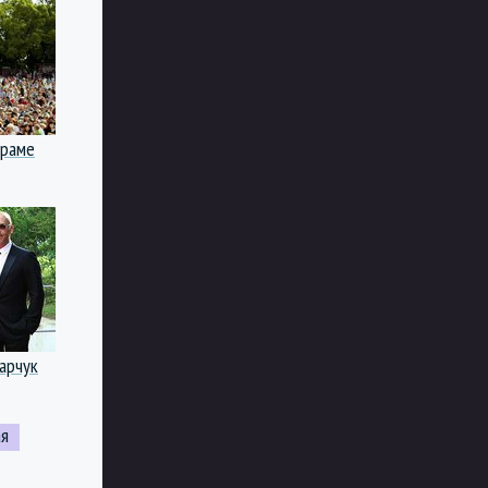
граме
арчук
ая