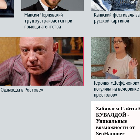
Максим Чернявский
Каннский фестиваль з
трудоустраивается при
русской картиной
помощи агентства
Героиня «Деффчонок»
погуляла на вечеринке
 «Однажды в Ростове»
престолов»
Забиваем Сайты 
КУВАЛДОЙ -
Уникальные
возможности от
SeoHammer