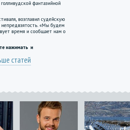
 голливудской фантазийной
тиваля, возглавил судейскую
и непредвзятость. «Мы будем
твует время и сообщает нам о
йте нажимать
и
ьше статей