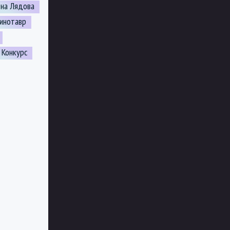
ена Лядова
инотавр
Конкурс