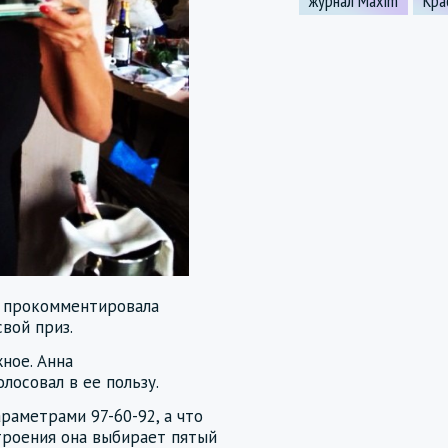
журнал Maxim
Кра
- прокомментировала
вой приз.
ное. Анна
олосовал в ее пользу.
раметрами 97-60-92, а что
строения она выбирает пятый