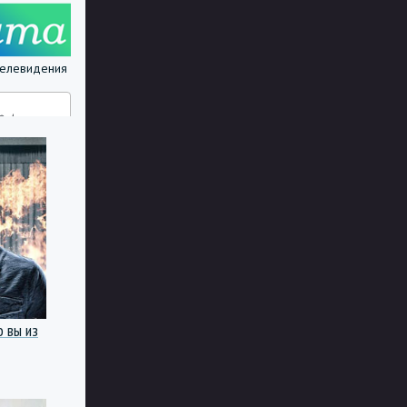
 телевидения
о вы из