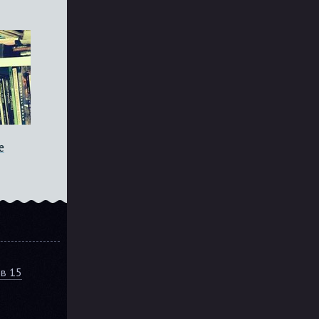
е
ов 15