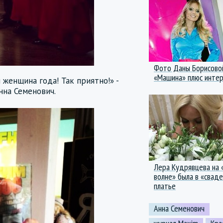
Фото Даны Борисово
«Машина» плюс инте
 женщина года! Так приятно!» -
нна Семенович.
Лера Кудрявцева на 
волне» была в «свад
платье
Анна Семенович