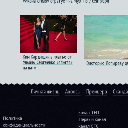
«Икона Стиля» стратует на Муз-ТВ 7 сентября
Ким Кардашян в платье от
Ульяны Сергеенко «зажгла»
Викторию Лопыреву об
на пати
Личная жизнь
Анонсы
Премьера
Сканд
канал ТНТ
Политика
Первый канал
конфиденциальности
канал СТС