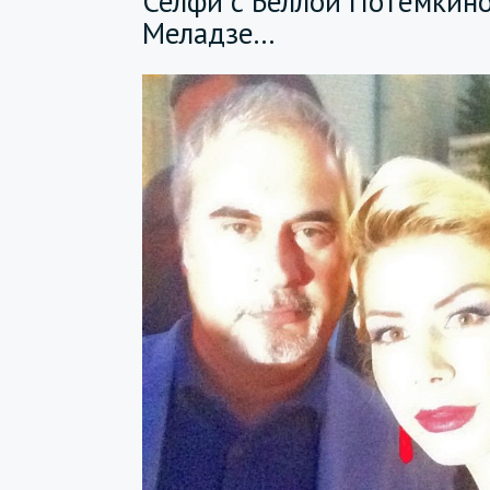
Селфи с Беллой Потемкин
Меладзе...