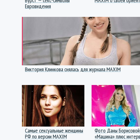
Вурст — секс-символы
MAXIM о своей ориен
Евровидения
Виктория Клинкова снялась для журнала MAXIM
Самые сексуальные женщины
Фото Даны Борисовой
РФ по версии MAXIM
«Машина» плюс интер