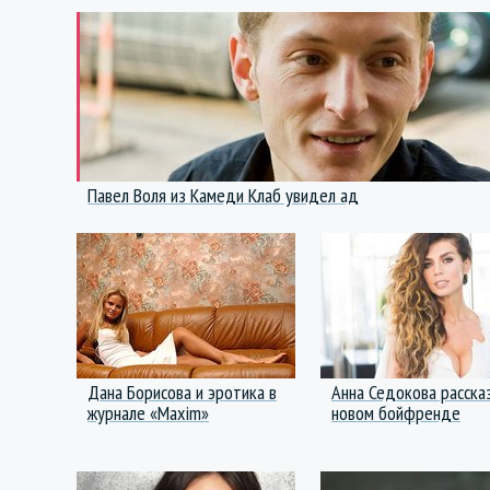
Павел Воля из Камеди Клаб увидел ад
Дана Борисова и эротика в
Анна Седокова расска
журнале «Maxim»
новом бойфренде