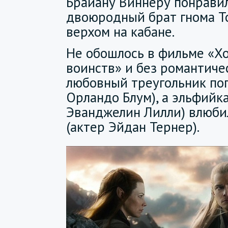
Брайану Виннеру понравил
двоюродный брат гнома Т
верхом на кабане.
Не обошлось в фильме «Хо
воинств» и без романтичес
любовный треугольник поп
Орландо Блум), а эльфийка
Эванджелин Лилли) влюбил
(актер Эйдан Тернер).