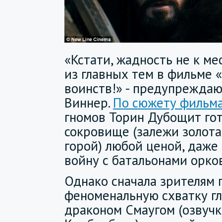
«Кстати, жадность не к ме
из главных тем в фильме 
воинств!» - предупрежда
Виннер.
По сюжету фильм
гномов Торин Дубощит го
сокровище (залежи золот
горой) любой ценой, даже 
войну с батальонами орков
Однако сначала зрителям 
феноменальную схватку гл
драконом Смаугом (озвучк