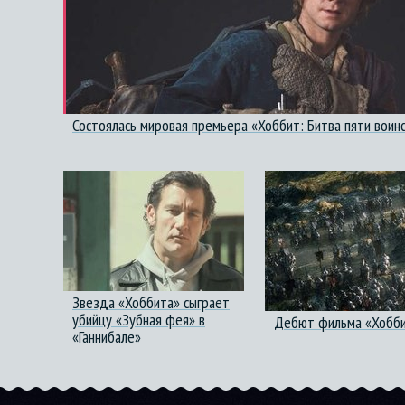
Состоялась мировая премьера «Хоббит: Битва пяти воин
Звезда «Хоббита» сыграет
убийцу «Зубная фея» в
Дебют фильма «Хоббит
«Ганнибале»