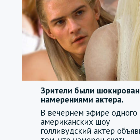
Зрители были шокирова
намерениями актера.
В вечернем эфире одного 
американских шоу
голливудский актер объяв
том, что намерен снять