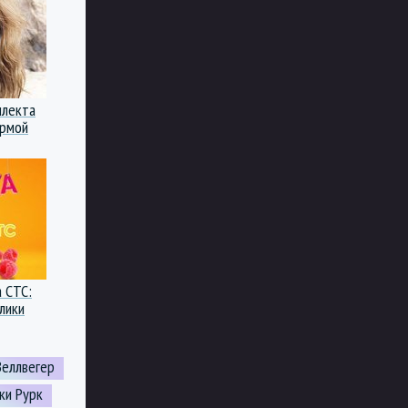
ллекта
ормой
а СТС:
лики
Зеллвегер
ки Рурк