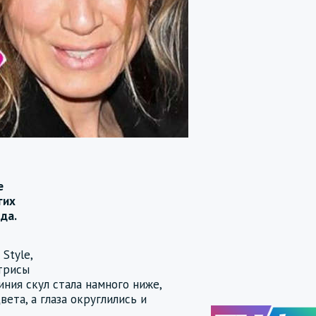
е
гих
да.
Style,
ктрисы
ния скул стала намного ниже,
вета, а глаза округлились и