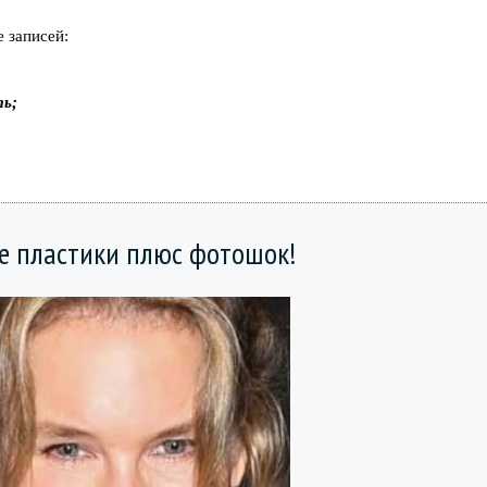
 записей:
ть;
ле пластики плюс фотошок!