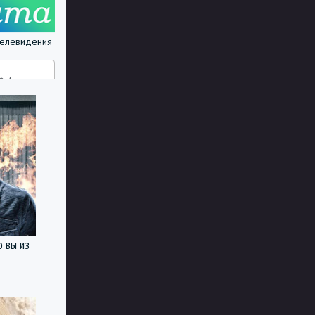
 телевидения
о вы из