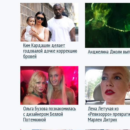
Ким Кардашян делает
годовалой дочке коррекцию
Анджелина Джоли вып
бровей
Ольга Бузова познакомилась
Лена Летучая из
с дизайнером Беллой
«Ревизорро» преврати
Потемкиной
Марлен Дитрих