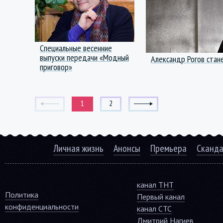
Специальные весенние
выпуски передачи «Модный
Александр Рогов стан
приговор»
1
2
Личная жизнь
Анонсы
Премьера
Сканд
канал ТНТ
Политика
Первый канал
конфиденциальности
канал СТС
Дмитрий Нагиев