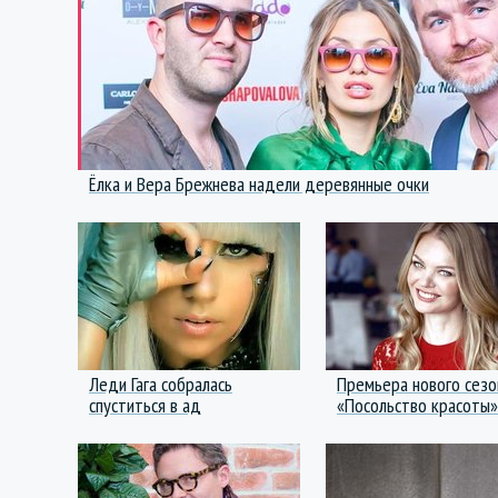
Ёлка и Вера Брежнева надели деревянные очки
Леди Гага собралась
Премьера нового сезо
спуститься в ад
«Посольство красоты»