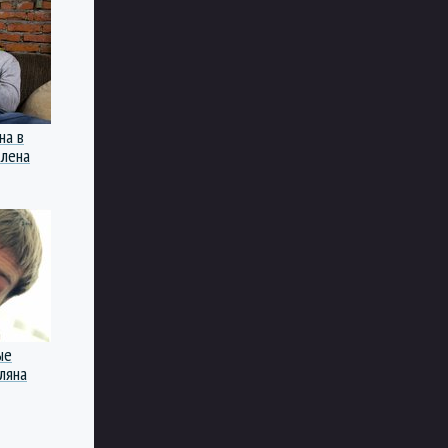
на в
Алена
ые
ляна