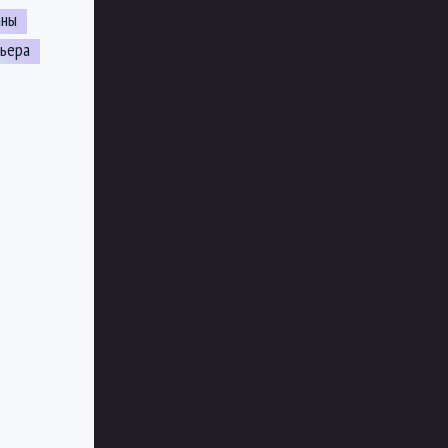
аны
ьера