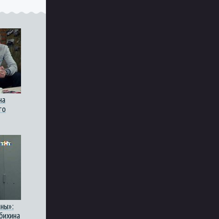
на
то
ны»:
бихина