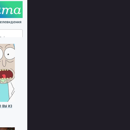
 телевидения
о вы из