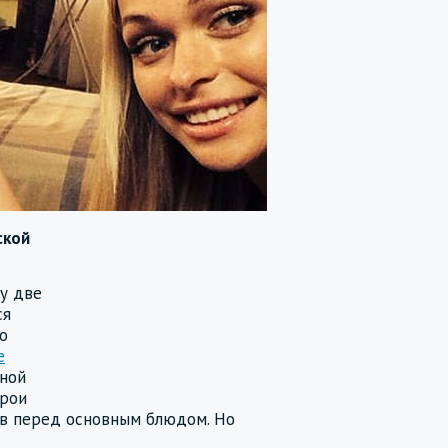
ской
зу две
ся
го
е
рной
ерои
ив перед основным блюдом. Но