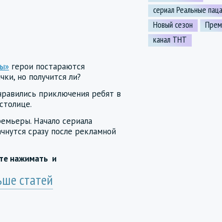
сериал Реальные пац
Новый сезон
Прем
канал ТНТ
ны»
герои постараются
ки, но получится ли?
нравились приключения ребят в
столице.
емьеры. Начало сериала
ачнутся сразу после рекламной
йте нажимать
и
ьше статей