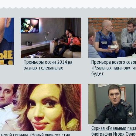
Премьеры осени 2014 на
Премьера нового сезо
разных телеканалах
«Реальных пацанов»: ч
будет
Сериал «Реальные паца
биография Игоря Озно
 герой сериала «Новый универ» стал