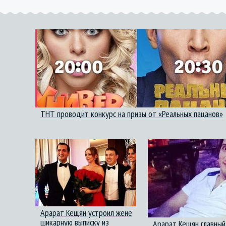
ТНТ проводит конкурс на призы от «Реальных пацанов»
Арарат Кещян устроил жене
шикарную выписку из
Арарат Кещян главный