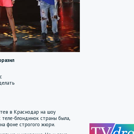
оразил
с
делать
етев в Краснодар на шоу
 теле-блондинок страны была,
 на фоне строгого жюри.