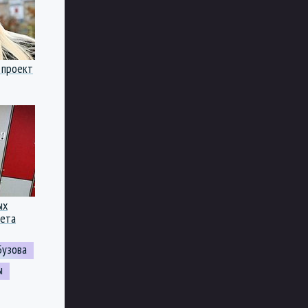
 проект
ых
лета
Бузова
ы