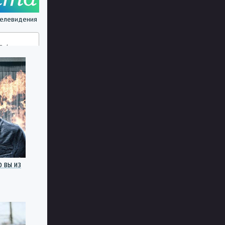
 телевидения
о вы из