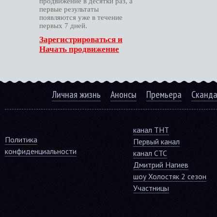
продвижение в десятки раз, а
первые результаты
появляются уже в течение
первых 7 дней.
Зарегистрироваться и
Начать продвижение
Личная жизнь
Анонсы
Премьера
Сканд
канал ТНТ
Политика
Первый канал
конфиденциальности
канал СТС
Дмитрий Нагиев
шоу Холостяк 2 сезон
Участницы