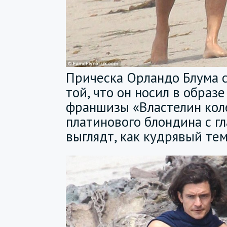
Прическа Орландо Блума с
той, что он носил в образе
франшизы «Властелин коле
платинового блондина с г
выглядт, как кудрявый те