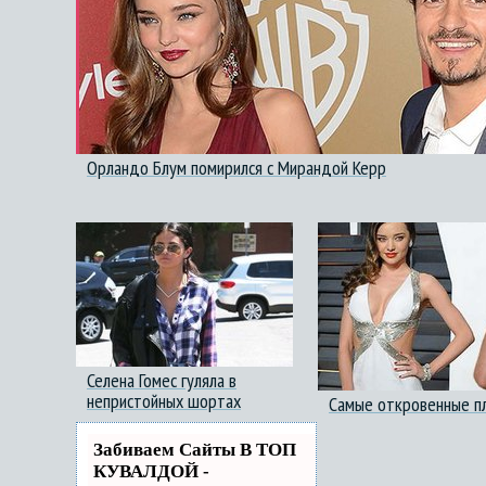
Орландо Блум помирился с Мирандой Керр
Селена Гомес гуляла в
непристойных шортах
Самые откровенные п
Забиваем Сайты В ТОП
КУВАЛДОЙ -