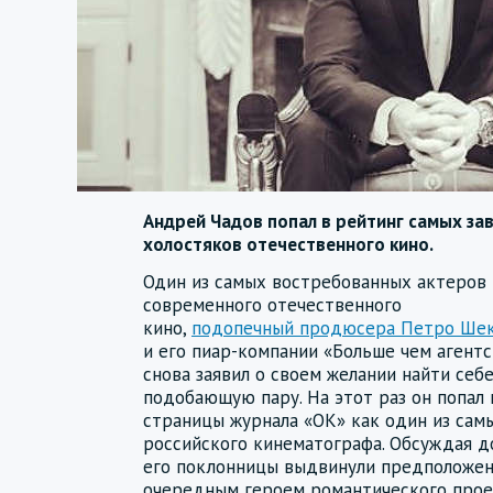
Андрей Чадов попал в рейтинг самых за
холостяков отечественного кино.
Один из самых востребованных актеров
современного отечественного
кино,
подопечный продюсера Петро Ше
и его пиар-компании «Больше чем агент
снова заявил о своем желании найти себ
подобающую пару. На этот раз он попал 
страницы журнала «ОК» как один из сам
российского кинематографа. Обсуждая д
его поклонницы выдвинули предположени
очередным героем романтического прое