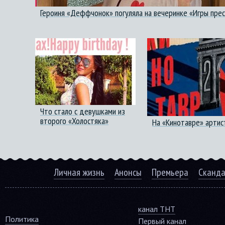
Героиня «Деффчонок» погуляла на вечеринке «Игры пре
Что стало с девушками из
второго «Холостяка»
На «Кинотавре» артис
Личная жизнь
Анонсы
Премьера
Сканд
канал ТНТ
Политика
Первый канал