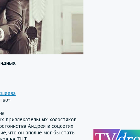
видных
кшеева
ство»
е
на
ых привлекательных холостяков
остоинства Андрея в соцсетях
е, что он вполне мог бы стать
кта на ТНТ.