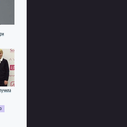
ри
лучила
о