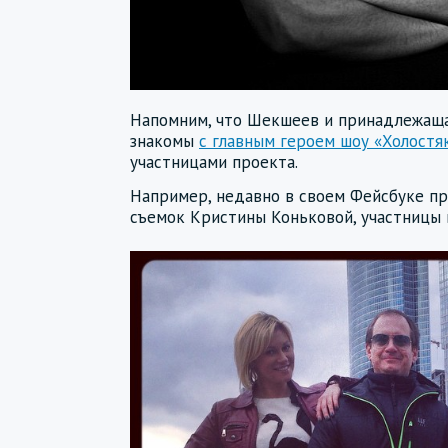
Напомним, что Шекшеев и принадлежаща
знакомы
с главным героем шоу «Холост
участницами проекта.
Например, недавно в своем Фейсбуке п
съемок Кристины Коньковой, участницы 