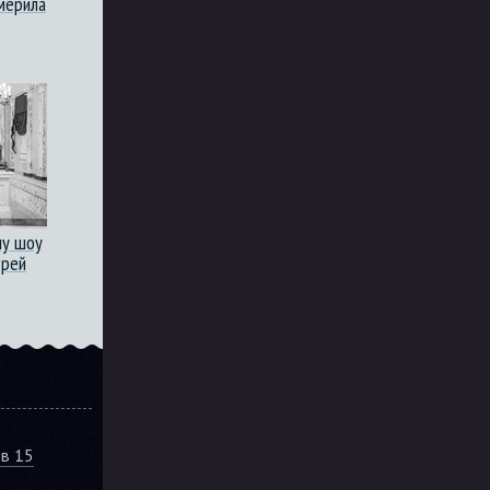
мерила
ну шоу
дрей
ов 15