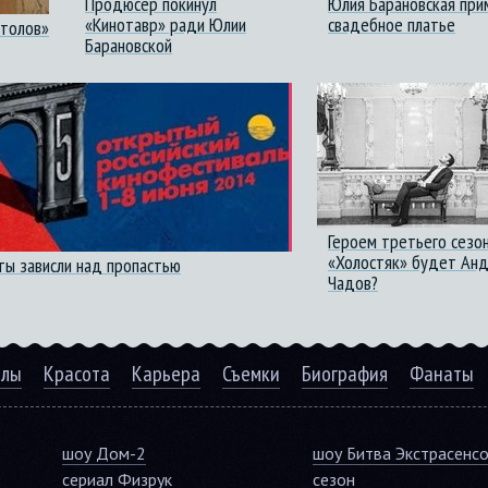
Продюсер покинул
Юлия Барановская при
«Кинотавр» ради Юлии
свадебное платье
столов»
Барановской
Героем третьего сезо
«Холостяк» будет Ан
ты зависли над пропастью
Чадов?
алы
Красота
Карьера
Съемки
Биография
Фанаты
шоу Дом-2
шоу Битва Экстрасенс
сериал Физрук
сезон