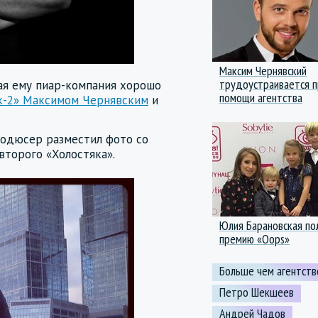
Максим Чернявский
трудоустраивается п
я ему пиар-компания хорошо
помощи агентства
як-2» Максимом Чернявским
и
родюсер разместил фото со
второго «Холостяка».
Юлия Барановская по
премию «Oops»
Больше чем агентств
Петро Шекшеев
Андрей Чадов