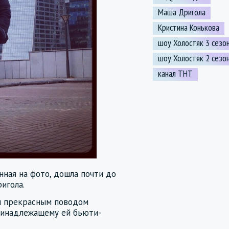
Маша Дригола
Кристина Конькова
шоу Холостяк 3 сезо
шоу Холостяк 2 сезо
канал ТНТ
нная на фото, дошла почти до
игола.
ки прекрасным поводом
принадлежащему ей бьюти-