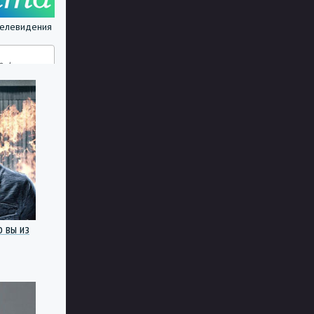
 телевидения
о вы из