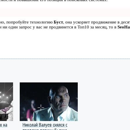
ьно, попробуйте технологию
Буст
, она ускоряет продвижение в десят
 ни один запрос у вас не продвинется в Топ10 за месяц, то в
SeoH
ю на
Николай Валуев снялся с