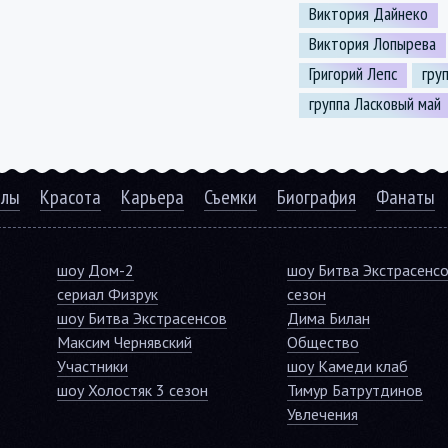
Виктория Дайнеко
Виктория Лопырева
Григорий Лепс
гру
группа Ласковый май
алы
Красота
Карьера
Съемки
Биография
Фанаты
шоу Дом-2
шоу Битва Экстрасенс
сериал Физрук
сезон
шоу Битва Экстрасенсов
Дима Билан
Максим Чернявский
Общество
Участники
шоу Камеди клаб
шоу Холостяк 3 сезон
Тимур Батрутдинов
Увлечения