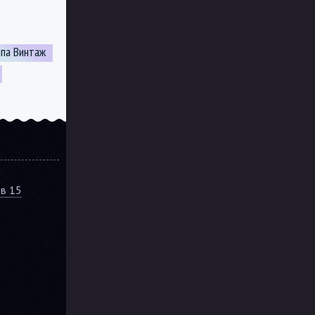
ппа Винтаж
ов 15