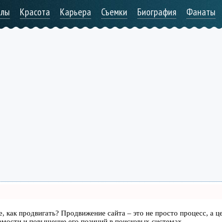
алы
Красота
Карьера
Съемки
Биография
Фанаты
те, как продвигать? Продвижение сайта – это не просто процесс, а ц
емости и повышение его позиций в поисковых системах.