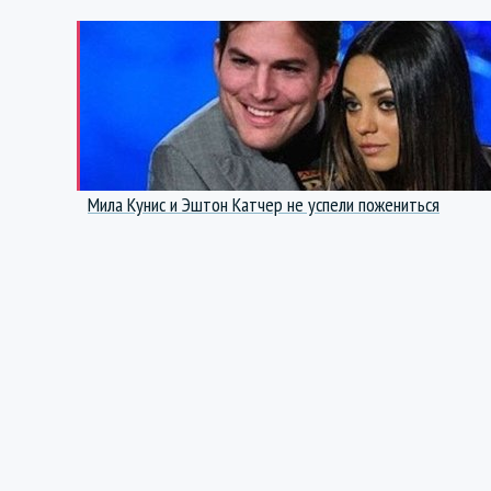
Мила Кунис и Эштон Катчер не успели пожениться