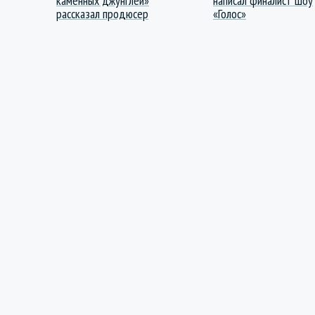
каменных джунглей»
написал финалист шоу
рассказал продюсер
«Голос»