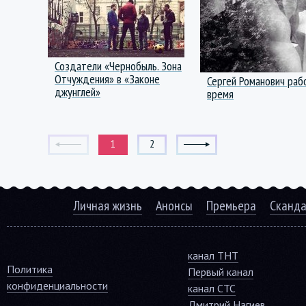
Создатели «Чернобыль. Зона
Отчуждения» в «Законе
Сергей Романович раб
джунглей»
время
1
2
Личная жизнь
Анонсы
Премьера
Сканд
канал ТНТ
Политика
Первый канал
конфиденциальности
канал СТС
Дмитрий Нагиев