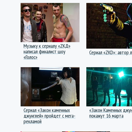
Музыку к сериалу «ZKД»
написал финалист шоу
Сериал «ZKD»: автор л
«Голос»
Сериал «Закон каменных
«Закон Каменных джун
джунглей» пройдет с мега-
покажут 16 марта
рекламой