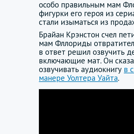
особо правильным мам Ф
фигурки его героя из сери
стали изыматься из прода
Брайан Крэнстон счел пе
мам Фллориды отвратите
в ответ решил озвучить д
включающие мат. Он сказа
озвучивать аудиокнигу
в 
манере Уолтера Уайта
.