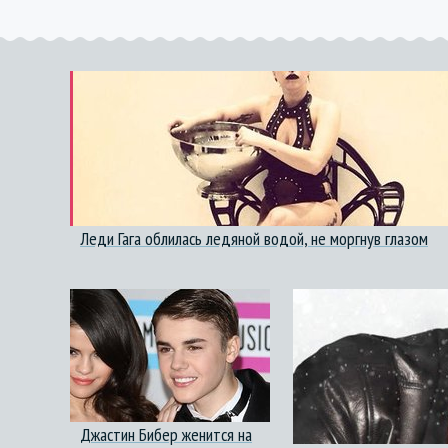
Леди Гага облилась ледяной водой, не моргнув глазом
Джастин Бибер женится на