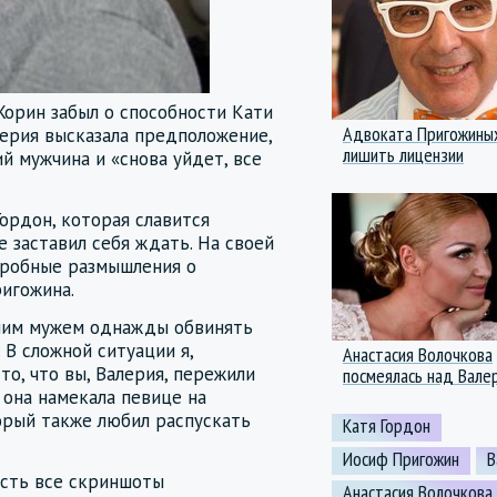
Жорин забыл о способности Кати
Адвоката Пригожины
лерия высказала предположение,
лишить лицензии
й мужчина и «снова уйдет, все
ордон, которая славится
 заставил себя ждать. На своей
дробные размышления о
игожина.
ашим мужем однажды обвинять
 В сложной ситуации я,
Анастасия Волочкова
то, что вы, Валерия, пережили
посмеялась над Вале
 она намекала певице на
орый также любил распускать
Катя Гордон
Иосиф Пригожин
В
есть все скриншоты
Анастасия Волочкова