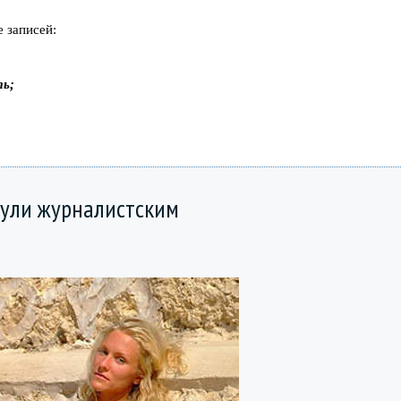
 записей:
ть;
нули журналистским