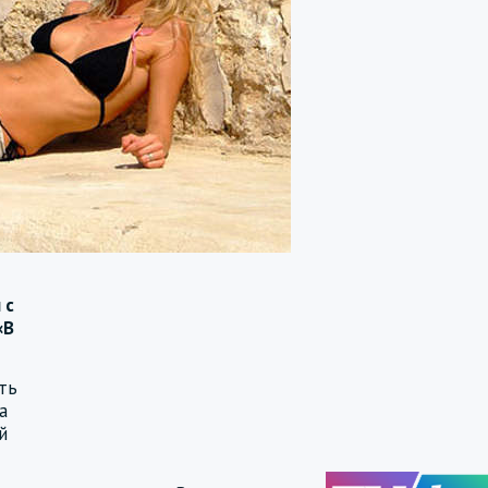
 с
«В
ть
а
й