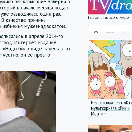
ужило высказывание Валерии о
оторый в начале месяца подал
 уже разводилась один раз,
tvdrama.ru: все о мире
. В качестве причины
е избиения мужем-адвокатом.
списались в апреле 2014-го
развод. Интернет издание
: «Надо было видеть весь этот
 честно, он ее просто
Бесплатный тест «Кт
мультсериала «Рик и
Морти»»