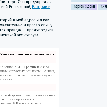
Твиттере. Она предупредила
Сергей Жорин
Ска
асией Волочковой,
Валерии и
тарий в мой адрес и я как
оказательно и просто опишу
ется правда» — предупредила
лиенткой экс-супруга
Уникальные возможности от
м оценки:
SEO, Трафик и SMM.
чным и простым занятием. Ссылки,
лизы - используйте по максимуму
о сайта.
й подбор запросов, покупка самых
у лучших бирж ссылок.
лее чем 100 показателям и