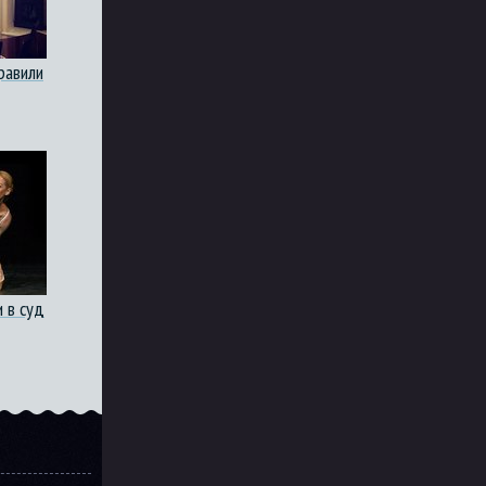
равили
 в суд