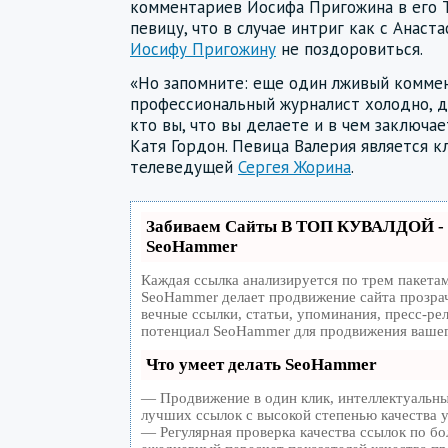
комментариев Иосифа Пригожина в его 
певицу, что в случае интриг как с Анаст
Иосифу Пригожину
не поздоровиться.
«Но запомните: еще один лживый коммен
профессиональный журналист холодно, д
кто вы, что вы делаете и в чем заключа
Катя Гордон. Певица Валерия является к
телеведущей
Сергея Жорина
.
Забиваем Сайты В ТОП КУВАЛДОЙ - 
SeoHammer
Каждая ссылка анализируется по трем пакета
SeoHammer делает продвижение сайта прозра
вечные ссылки, статьи, упоминания, пресс-ре
потенциал SeoHammer для продвижения вашег
Что умеет делать SeoHammer
— Продвижение в один клик, интеллектуальны
лучших ссылок с высокой степенью качества 
— Регулярная проверка качества ссылок по бо