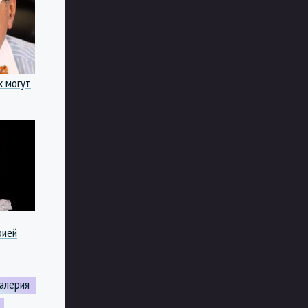
х могут
рией
алерия