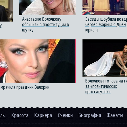
Анастасию Волочкову
Звезды шоубиза позд
обвинили в проституции в
Сергея Жорина с Днем
у
шутку
юриста
Волочкова готова идти
за «политических
омрачила праздник Валерии
проституток»
алы
Красота
Карьера
Съемки
Биография
Фанаты