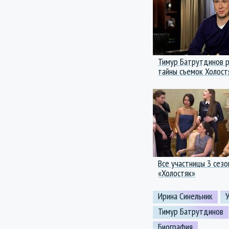
Тимур Батрутдинов 
тайны съемок Холост
Все участницы 3 сез
«Холостяк»
Ирина Синельник
Тимур Батрутдинов
Биография