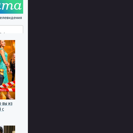
 телевидения
о вы из
 с