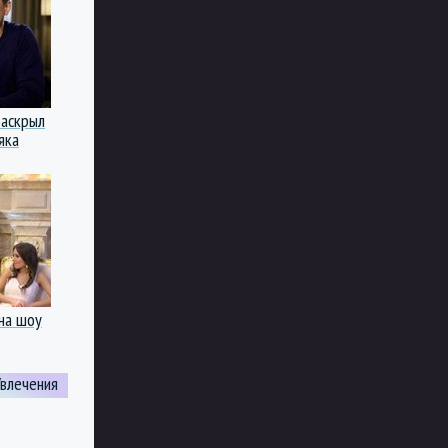
раскрыл
яка
она шоу
Увлечения