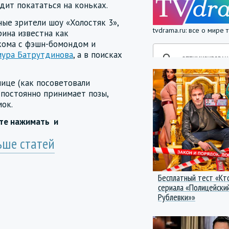
дит покататься на коньках.
ые зрители шоу «Холостяк 3»,
tvdrama.ru: все о мире
рина известна как
кома с фэшн-бомондом и
мура Батрутдинова
, а в поисках
нице (как посоветовали
 постоянно принимает позы,
ок.
йте нажимать
и
ьше статей
Бесплатный тест «Кт
сериала «Полицейский
Рублевки»»