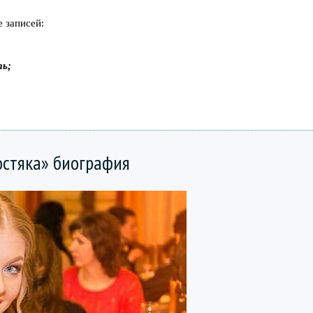
 записей:
ть;
остяка» биография