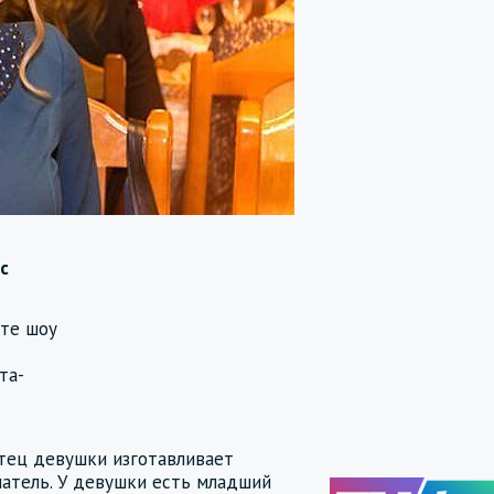
с
ете шоу
та-
Отец девушки изготавливает
матель. У девушки есть младший