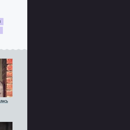
н
лись