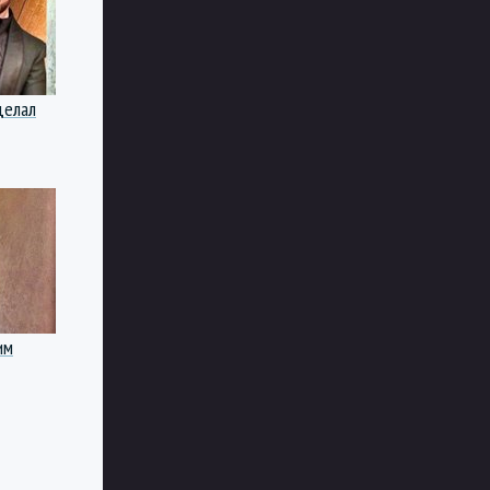
делал
им