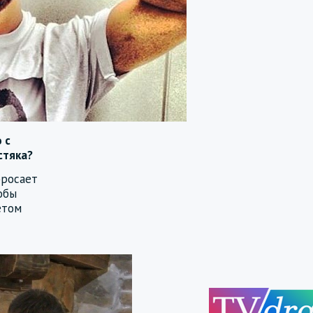
 с
стяка?
бросает
обы
етом