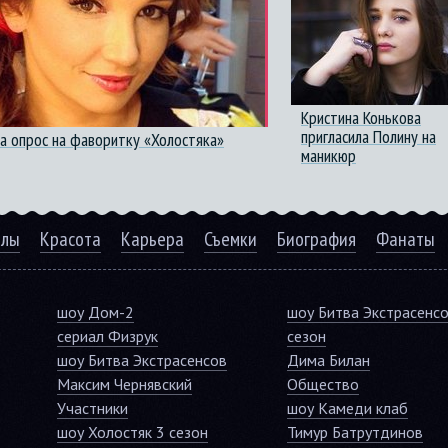
Кристина Конькова
пригласила Полину на
а опрос на фаворитку «Холостяка»
маникюр
алы
Красота
Карьера
Съемки
Биография
Фанаты
шоу Дом-2
шоу Битва Экстрасенс
сериал Физрук
сезон
шоу Битва Экстрасенсов
Дима Билан
Максим Чернявский
Общество
Участники
шоу Камеди клаб
шоу Холостяк 3 сезон
Тимур Батрутдинов