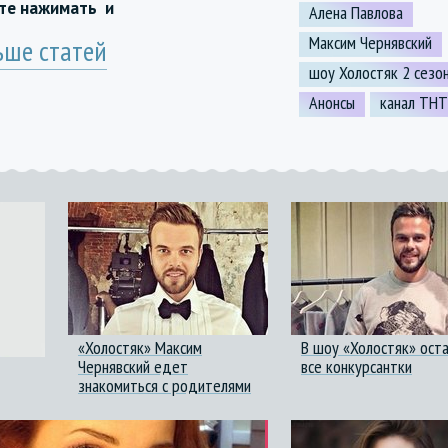
йте нажимать
и
Алена Павлова
Максим Чернявский
ьше статей
шоу Холостяк 2 сезо
Анонсы
канал ТНТ
«Холостяк» Максим
В шоу «Холостяк» оста
Чернявский едет
все конкурсантки
знакомиться с родителями