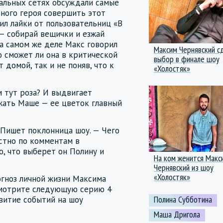
альных сетях обсуждали самые
вного героя совершить этот
ил лайки от пользовательниц «В
— собирай вещички и езжай
На самом же деле Макс говорил
Максим Чернявский с
о сможет ли она в критической
выбор в финале шоу
 домой, так и не поняв, что к
«Холостяк»
 тут роза? И выдвигает
жать Маше — ее цветок главный
 Пишет поклонница шоу. — Чего
естно по комментам в
, что выберет он Полину и
На ком женится Макс
Чернявский из шоу
«Холостяк»
огноз личной жизни Максима
 смотрите следующую серию 4
Полина Субботина
звитие событий на шоу
Маша Дригола