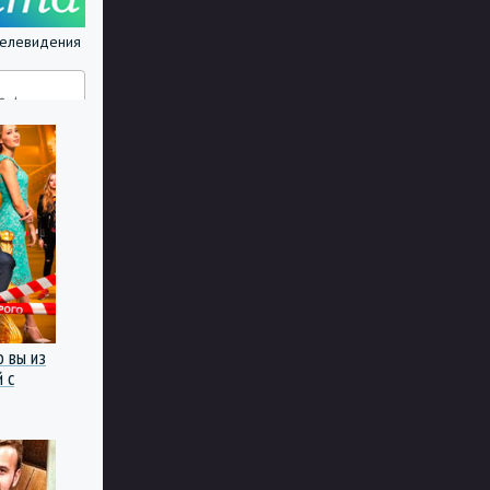
 телевидения
о вы из
 с