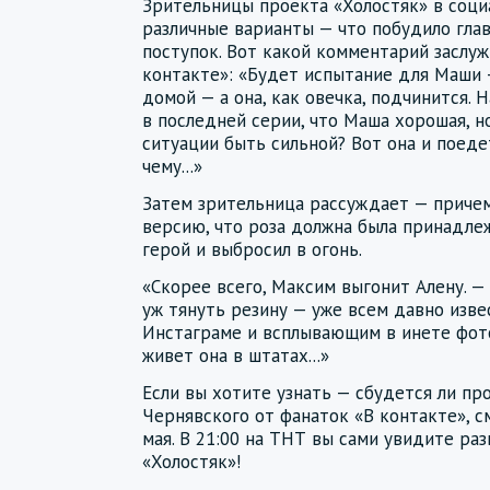
Зрительницы проекта «Холостяк» в соци
различные варианты — что побудило гла
поступок. Вот какой комментарий заслуж
контакте»: «Будет испытание для Маши 
домой — а она, как овечка, подчинится. 
в последней серии, что Маша хорошая, н
ситуации быть сильной? Вот она и поедет
чему...»
Затем зрительница рассуждает — причем
версию, что роза должна была принадле
герой и выбросил в огонь.
«Скорее всего, Максим выгонит Алену. —
уж тянуть резину — уже всем давно изв
Инстаграме и всплывающим в инете фото
живет она в штатах...»
Если вы хотите узнать — сбудется ли пр
Чернявского от фанаток «В контакте»,
мая. В 21:00 на ТНТ вы сами увидите ра
«Холостяк»!