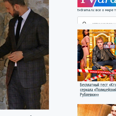
tvdrama.ru: все о мире
Бесплатный тест «Кт
сериала «Полицейский
Рублевки»»