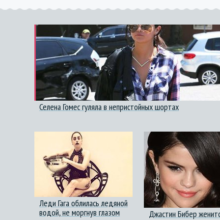
Селена Гомес гуляла в непристойных шортах
Леди Гага облилась ледяной
водой, не моргнув глазом
Джастин Бибер женитс