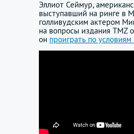
Эллиот Сеймур, американс
выступавший на ринге в М
голливудским актером Ми
на вопросы издания TMZ о
он
проиграть по условиям