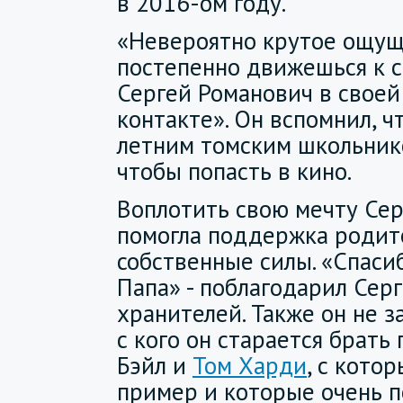
в 2016-ом году.
«Невероятно крутое ощущ
постепенно движешься к с
Сергей Романович в своей
контакте». Он вспомнил, ч
летним томским школьнико
чтобы попасть в кино.
Воплотить свою мечту Се
помогла поддержка родите
собственные силы. «Спасиб
Папа» - поблагодарил Сер
хранителей. Также он не з
с кого он старается брать
Бэйл и
Том Харди
, с кото
пример и которые очень п