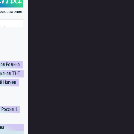
 телевидения
иал Родина
канал ТНТ
й Нагиев
Россия 1
она