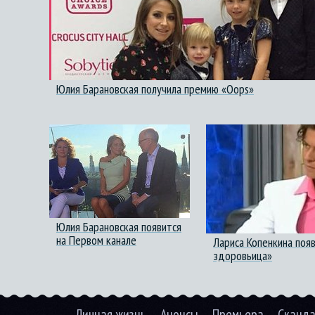
Юлия Барановская получила премию «Oops»
Юлия Барановская появится
на Первом канале
Лариса Копенкина поя
здоровьица»
Личная жизнь
Анонсы
Премьера
Сканд