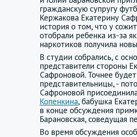
гражданскую супругу фут
Кержакова Екатерину Саф
история о том, что у сож
отобрали ребенка из-за я
наркотиков получила новы
В студии собрались, с осн
представители стороны Е
Сафроновой. Точнее будет 
представительницы, - пот
Сафроновой присоединил
Копенкина
, бабушка Екат
в конце обсуждения прим
Барановская, соведущая п
Во время обсуждения осо