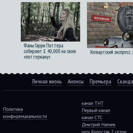
Фаны Гарри Поттера
собирают £ 40,000 на свою
Хогвартский экспресс
«поттериану»
Личная жизнь
Анонсы
Премьера
Сканд
канал ТНТ
Политика
Первый канал
конфиденциальности
канал СТС
Дмитрий Нагиев
шоу Холостяк 2 сезон