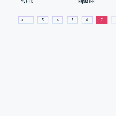
Муз-ТВ
нарядами
3
4
5
6
7