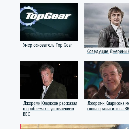
Умер основатель Top Gear
Соведущие Джереми Кл
Джереми Кларксон рассказал
Джереми Кларксона м
о проблемах c увольнением
снова пригласить на B
BBC