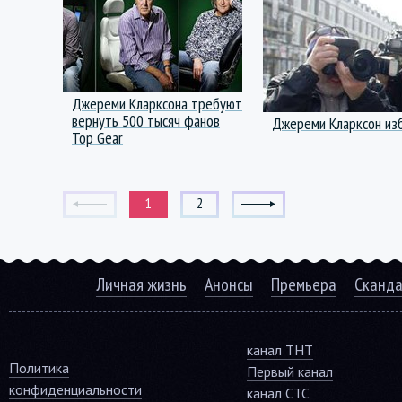
Джереми Кларксона требуют
вернуть 500 тысяч фанов
Джереми Кларксон из
Top Gear
1
2
Личная жизнь
Анонсы
Премьера
Сканд
канал ТНТ
Политика
Первый канал
конфиденциальности
канал СТС