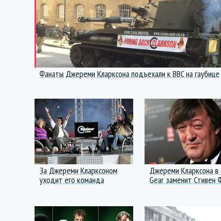
Фанаты Джереми Кларксона подъехали к BBC на гаубице
За Джереми Кларксоном
Джереми Кларксона в
уходит его команда
Gear заменит Стивен 