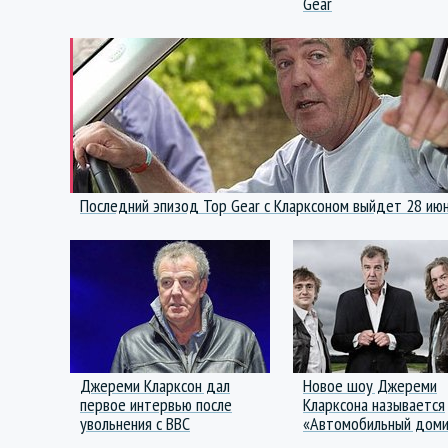
Gear
Последний эпизод Top Gear с Кларксоном выйдет 28 ию
Джереми Кларксон дал
Новое шоу Джереми
первое интервью после
Кларксона называется
увольнения с BBC
«Автомобильный доми