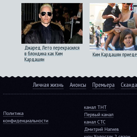
Джаред Лето перекрасился
в блондина как Ким
Ким Кардашян приеде
Кардашян
Личная жизнь
Анонсы
Премьера
Сканд
канал ТНТ
Политика
Первый канал
конфиденциальности
канал СТС
Дмитрий Нагиев
шоу Холостяк 2 сезон