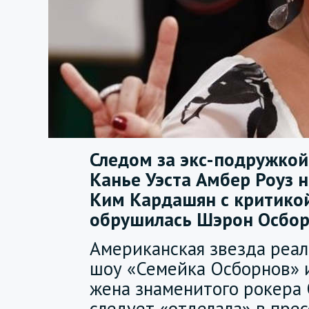
Следом за экс-подружкой
Канье Уэста Амбер Роуз н
Ким Кардашян с критико
обрушилась Шэрон Осбор
Американская звезда реал
шоу «Семейка Осборнов» 
жена знаменитого рокера 
следует «отделала» в пре