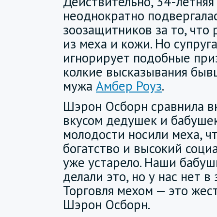
Действительно, 34-летня
неоднократно подвергала
зоозащитников за то, что
из меха и кожи. Но супруг
игнорирует подобные приз
колкие высказывания бы
мужа
Амбер Роуз
.
Шэрон Осборн сравнила в
вкусом дедушек и бабушек
молодости носили меха, ч
богатство и высокий социа
уже устарело. Наши бабу
делали это, но у нас нет 
Торговля мехом — это жест
Шэрон Осборн.