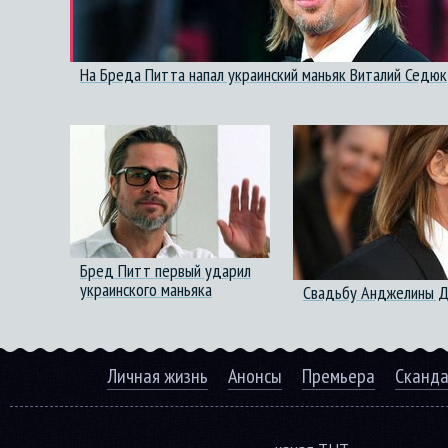
На Бреда Питта напал украинский маньяк Виталий Седюк
Бред Питт первый ударил
украинского маньяка
Свадьбу Анджелины Д
Личная жизнь
Анонсы
Премьера
Сканд