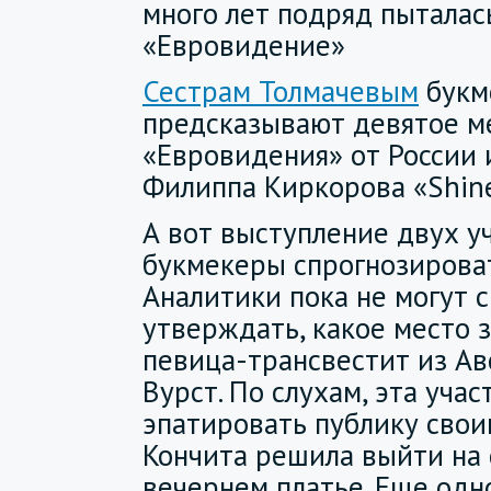
много лет подряд пыталас
«Евровидение»
Сестрам Толмачевым
букм
предсказывают девятое ме
«Евровидения» от России 
Филиппа Киркорова «Shine
А вот выступление двух у
букмекеры спрогнозироват
Аналитики пока не могут 
утверждать, какое место 
певица-трансвестит из Ав
Вурст. По слухам, эта уча
эпатировать публику свои
Кончита решила выйти на 
вечернем платье. Еще одн