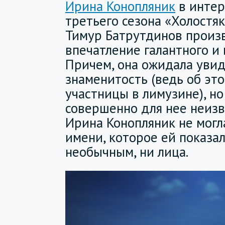
Ирина Конопляник
в интер
третьего сезона «Холостяк
Тимур Батрутдинов произв
впечатление галантного и
Причем, она ожидала уви
знаменитость (ведь об эт
участницы в лимузине), но
совершенно для нее неиз
Ирина Конопляник не могл
имени, которое ей показа
необычным, ни лица.