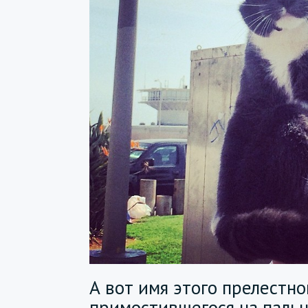
А вот имя этого прелестно
примостившегося на паль