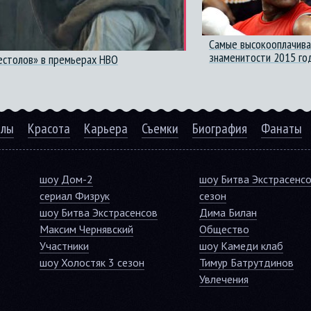
Самые высокооплачив
знаменитости 2015 го
естолов» в премьерах HBO
алы
Красота
Карьера
Съемки
Биография
Фанаты
шоу Дом-2
шоу Битва Экстрасенс
сериал Физрук
сезон
шоу Битва Экстрасенсов
Дима Билан
Максим Чернявский
Общество
Участники
шоу Камеди клаб
шоу Холостяк 3 сезон
Тимур Батрутдинов
Увлечения