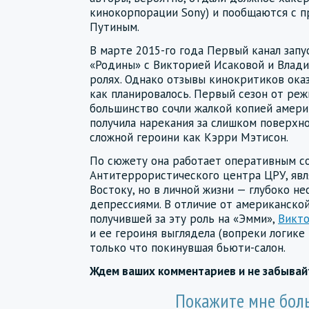
кинокорпорации Sony) и пообщаются с 
Путиным.
В марте 2015-го года Первый канал зап
«Родины» с Викторией Исаковой и Влад
ролях. Однако отзывы кинокритиков ока
как планировалось. Первый сезон от реж
большинство сочли жалкой копией амери
получила нарекания за слишком поверхн
сложной героини как Кэрри Мэтисон.
По сюжету она работает оперативным с
Антитеррористического центра ЦРУ, явл
Востоку, но в личной жизни — глубоко н
депрессиями. В отличие от американско
получившей за эту роль на «Эмми»,
Викто
и ее героиня выглядела (вопреки логике 
только что покинувшая бьюти-салон.
Ждем ваших комментариев и не забыва
Покажите мне бол