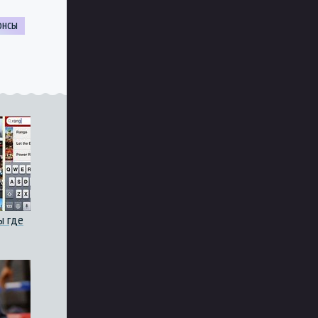
онсы
ы где