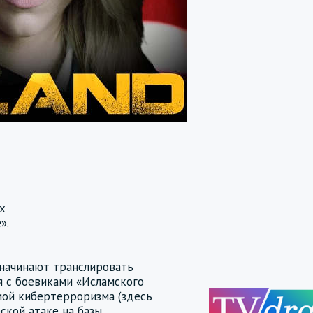
х
».
 начинают транслировать
я с боевиками «Исламского
емой кибертерроризма (здесь
ской атаке на базы