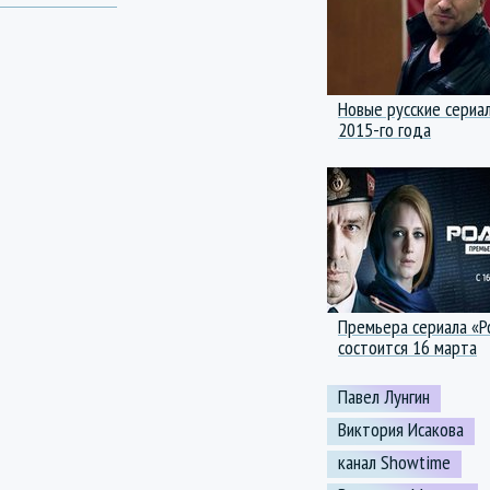
Новые русские сериа
2015-го года
Премьера сериала «Р
состоится 16 марта
Павел Лунгин
Виктория Исакова
канал Showtime