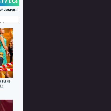
 телевидения
о вы из
 с