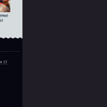
аемые
да
ов 15