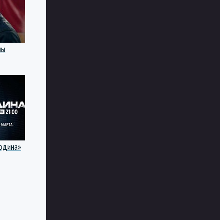
лы
одина»