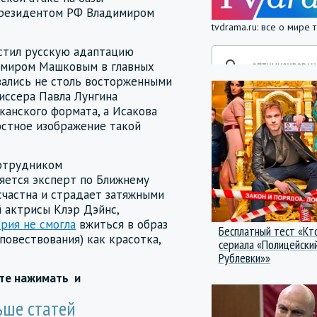
президентом РФ Владимиром
tvdrama.ru: все о мире
устил русскую адаптацию
имиром Машковым в главных
зались не столь восторженными
иссера Павла Лунгина
канского формата, а Исакова
остное изображение такой
отрудником
яется эксперт по Ближнему
есчастна и страдает затяжными
й актрисы Клэр Дэйнс,
рия не смогла
вжиться в образ
Бесплатный тест «Кт
повествования) как красотка,
сериала «Полицейский
Рублевки»»
йте нажимать
и
ьше статей