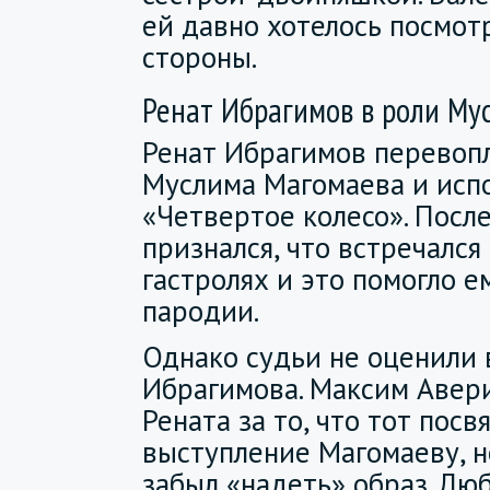
ей давно хотелось посмотр
стороны.
Ренат Ибрагимов в роли Му
Ренат Ибрагимов перевопл
Муслима Магомаева и исп
«Четвертое колесо». Посл
признался, что встречался
гастролях и это помогло е
пародии.
Однако судьи не оценили 
Ибрагимова. Максим Авер
Рената за то, что тот посв
выступление Магомаеву, но
забыл «надеть» образ. Лю