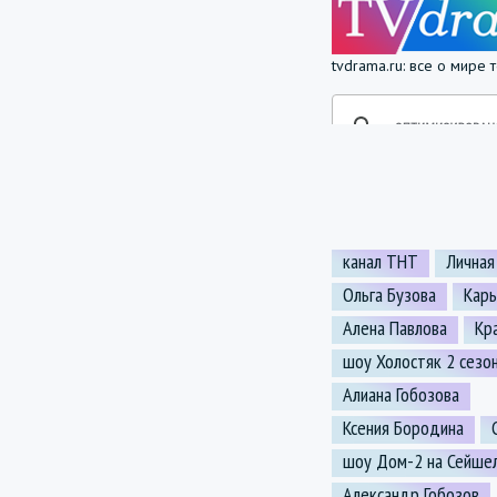
tvdrama.ru: все о мире
канал ТНТ
Личная
Ольга Бузова
Кар
Алена Павлова
Кр
шоу Холостяк 2 сезо
Алиана Гобозова
Ксения Бородина
шоу Дом-2 на Сейше
Александр Гобозов