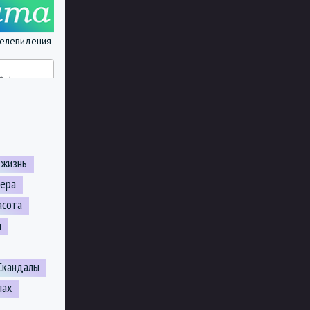
 телевидения
 жизнь
ьера
асота
н
Скандалы
лах