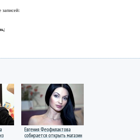
 записей:
ть;
а
Евгения Феофилактова
из
собирается открыть магазин