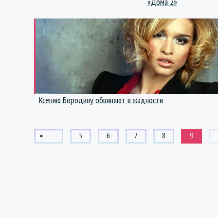
«Дома 2»
Ксению Бородину обвиняют в жадности
5
6
7
8
9